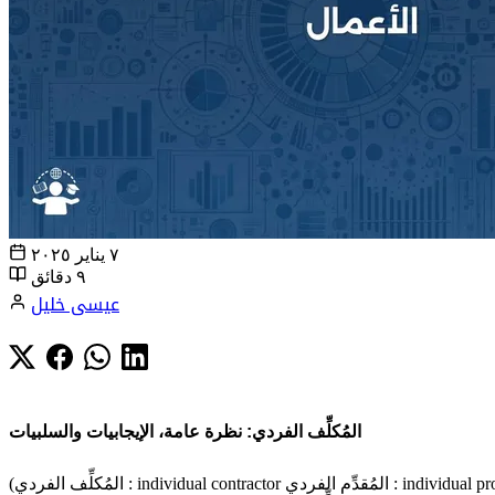
٧ يناير ٢٠٢٥
٩ دقائق
عيسى خليل
المُكلِّف الفردي: نظرة عامة، الإيجابيات والسلبيات
individual contr المُقدِّم الفردي : individual provider)