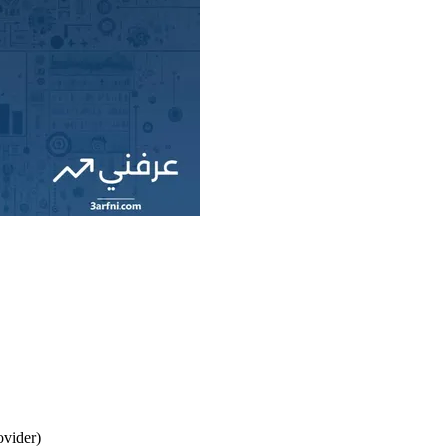
(المُكلِّف الفردي : actor