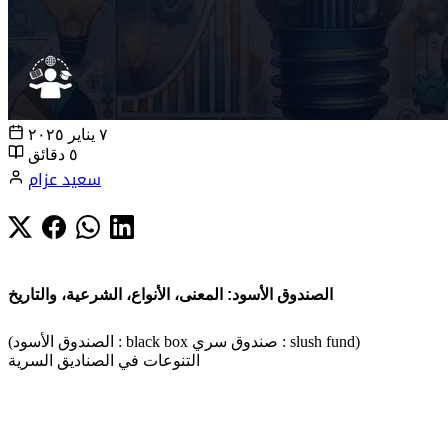
٧ يناير ٢٠٢٥
٥ دقائق
سعيد عزام
الصندوق الأسود: المعنى، الأنواع، الشرعية، والتاريخ
(الصندوق الأسود : black box صندوق سري : slush fund)
التنوعات في الصناديق السرية