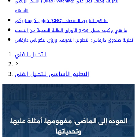
السحر الرباعي (Quad) Witching: التعريف وكيف يؤثر على
الأسهم
كولون كوستاريكي (CRC): ما هو، التاريخ، الاقتصاد
الأوراق المالية المحمية من التضخم (IPS): ما هي وكيف تعمل
نظرية صندوق دارفاس: التطوير، التعريف، ورؤى نيكولاس دارفاس
التحليل الفني
التعليم الأساسي للتحليل الفني