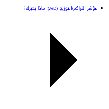
مؤشر التراكم/التوزيع (A/D): ماذا يخبرك؟