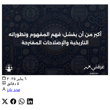
٦ يناير ٢٠٢٥
٥ دقائق
مجد بايز