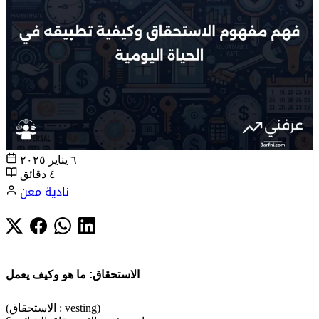
٦ يناير ٢٠٢٥
٤ دقائق
نادية معن
الاستحقاق: ما هو وكيف يعمل
(الاستحقاق : vesting)