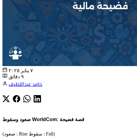
٧ يناير ٢٠٢٥
٩ دقائق
حامد عبداللطيف
صعود وسقوط WorldCom: قصة فضيحة
(صعود : Rise سقوط : Fall)