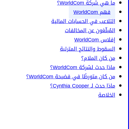
ما هي شركة WorldCom؟
فهم WorldCom
التلاعب في الحسابات المالية
المُبلّغون عن المخالفات
إفلاس WorldCom
السقوط والنتائج المترتبة
من كان الملام؟
ماذا حدث لشركة WorldCom؟
من كان متورطًا في فضيحة WorldCom؟
ماذا حدث لـ Cynthia Cooper؟
الخلاصة