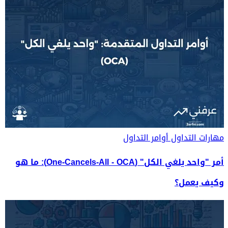
مهارات التداول
أوامر التداول
أمر "واحد يلغي الكل" (One-Cancels-All - OCA): ما هو
وكيف يعمل؟