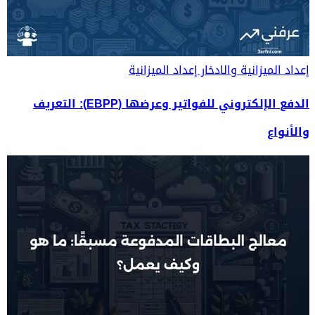
إعداد الميزانية والادخار
إعداد الميزانية
الدفع الإلكتروني للفواتير وعرضها (EBPP): التعريف
والأنواع