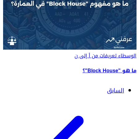
الوسطاء
تعريفات من أ إلى ن
ما هو "Block House"؟
السابق