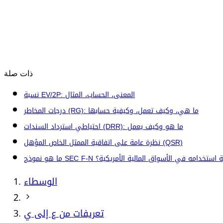
ذات صلة
نسبة EV/2P: المعنى، الحساب، المثال
درجات المخاطر (RG): ما هي، وكيف تعمل، وكيفية حسابها
احتياطي استرداد السندات (DRR): ما هو وكيف يعمل
نظرة عامة على اتفاقية الممثل الخاص المؤهل (QSR)
وذج SEC F-N وكيفية استخدامه في الأسواق المالية الأمريكية؟
الوسطاء
تعريفات من ع إلى ي