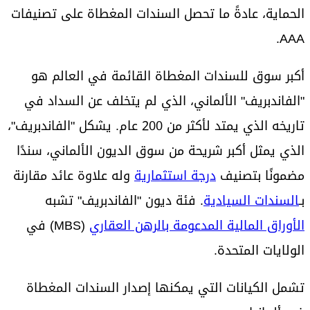
الحماية، عادةً ما تحصل السندات المغطاة على تصنيفات
AAA.
أكبر سوق للسندات المغطاة القائمة في العالم هو
"الفاندبريف" الألماني، الذي لم يتخلف عن السداد في
تاريخه الذي يمتد لأكثر من 200 عام. يشكل "الفاندبريف"،
الذي يمثل أكبر شريحة من سوق الديون الألماني، سندًا
مضمونًا بتصنيف
درجة استثمارية
وله علاوة عائد مقارنة
بـ
السندات السيادية
. فئة ديون "الفاندبريف" تشبه
الأوراق المالية المدعومة بالرهن العقاري
(MBS) في
الولايات المتحدة.
تشمل الكيانات التي يمكنها إصدار السندات المغطاة