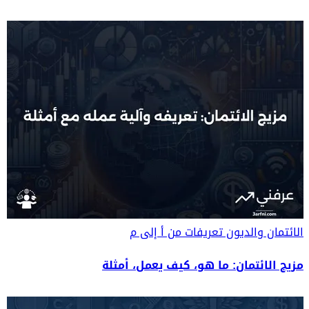
الائتمان والديون
تعريفات من أ إلى م
مزيج الائتمان: ما هو، كيف يعمل، أمثلة