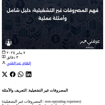
٧ يناير ٢٠٢٥
٣ دقائق
إلهام عبدالغني
المصروفات غير التشغيلية: التعريف والأمثلة
(المصروفات غير التشغيلية : non-operating expenses)